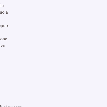
la
ino a
ppure
ione
avo
i sicurezza.