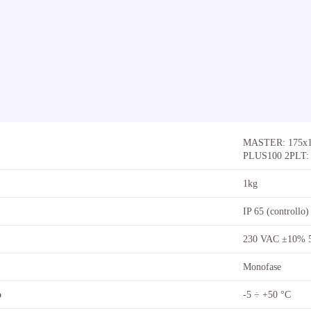
MASTER: 175x1
PLUS100 2PLT:
1kg
IP 65 (controllo)
230 VAC ±10% 
Monofase
o
-5 ÷ +50 °C