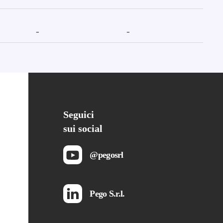
-
-
Seguici
sui social
@pegosrl
Pego S.r.l.