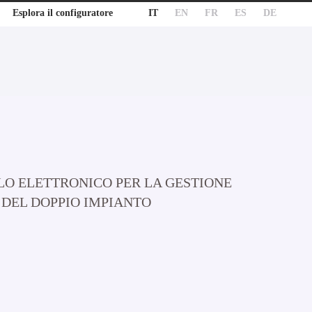
IT
EN
FR
ES
DE
Esplora il configuratore