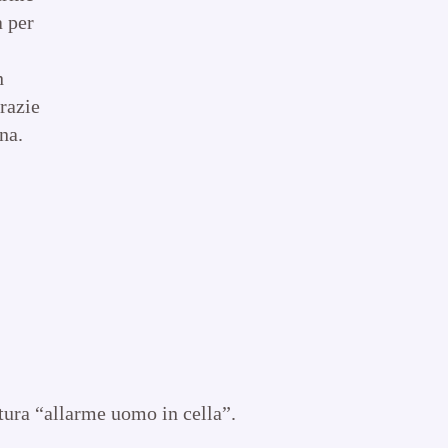
a per
n
razie
na.
tura “allarme uomo in cella”.