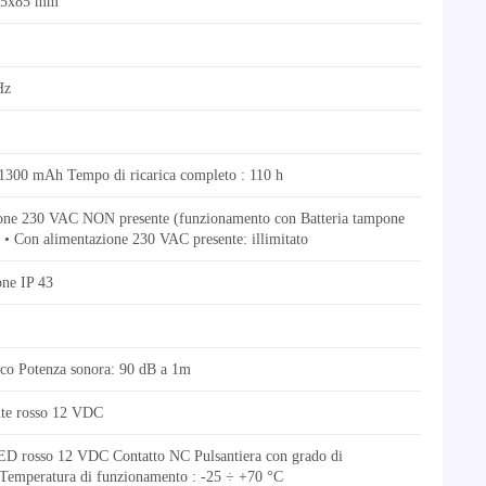
x85x85 mm
Hz
00 mAh Tempo di ricarica completo : 110 h
ione 230 VAC NON presente (funzionamento con Batteria tampone
) • Con alimentazione 230 VAC presente: illimitato
one IP 43
rico Potenza sonora: 90 dB a 1m
nte rosso 12 VDC
ED rosso 12 VDC Contatto NC Pulsantiera con grado di
 Temperatura di funzionamento : -25 ÷ +70 °C