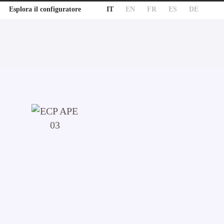
IT
EN
FR
ES
DE
Esplora il configuratore