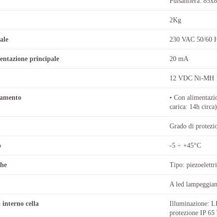
Pulsantiera: 85
2Kg
ale
230 VAC 50/60 
ntazione principale
20 mA
12 VDC Ni-MH 13
namento
• Con alimentaz
carica: 14h circa
Grado di protezi
o
-5 ÷ +45°C
che
Tipo: piezoelett
A led lampeggia
interno cella
Illuminazione: L
protezione IP 65