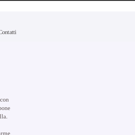
Contatti
 con
mpone
lla.
larme