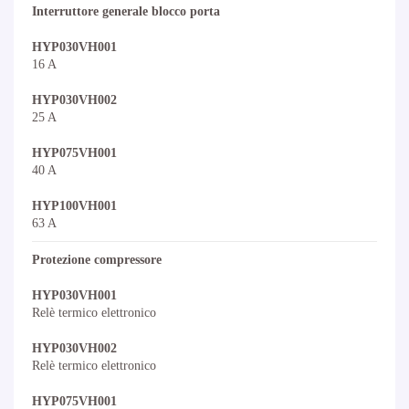
Interruttore generale blocco porta
HYP030VH001
16 A
HYP030VH002
25 A
HYP075VH001
40 A
HYP100VH001
63 A
Protezione compressore
HYP030VH001
Relè termico elettronico
HYP030VH002
Relè termico elettronico
HYP075VH001