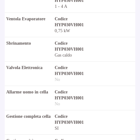
HYP030VH001
1 - 4 A
Ventola Evaporatore
Codice
HYP030VH001
0,75 kW
Sbrinamento
Codice
HYP030VH001
Gas caldo
Valvola Elettronica
Codice
HYP030VH001
No
Allarme uomo in cella
Codice
HYP030VH001
No
Gestione completa cella
Codice
HYP030VH001
SI