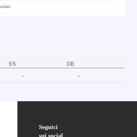
tardato
ES
DE
-
-
Seguici
sui social