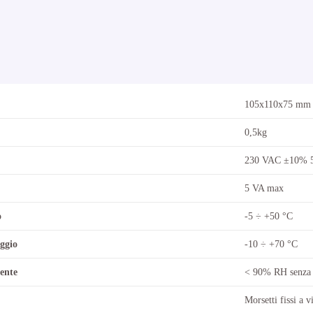
105x110x75 mm
0,5kg
230 VAC ±10% 
5 VA max
o
-5 ÷ +50 °C
ggio
-10 ÷ +70 °C
ente
< 90% RH senza 
Morsetti fissi a v