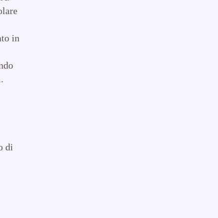
olare
to in
ando
.
o di