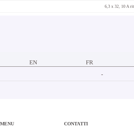
6,3 x 32, 10 A ri
EN
FR
-
MENU
CONTATTI