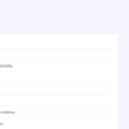
50/60Hz
condensa
ite