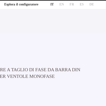
IT
EN
FR
ES
DE
Esplora il configuratore