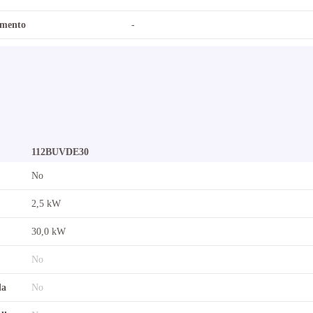
amento
-
112BUVDE30
No
2,5 kW
30,0 kW
No
la
No