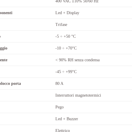
400 VAC ±10% 50/60 Hz
ponenti
Led + Display
Trifase
o
-5 ÷ +50 °C
ggio
-10 ÷ +70°C
ente
< 90% RH senza condensa
-45 ÷ +99°C
blocco porta
80 A
Interruttori magnetotermici
Pego
Led + Buzzer
Elettrico