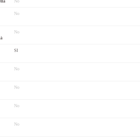
lla
No
No
No
tà
SI
No
No
No
No