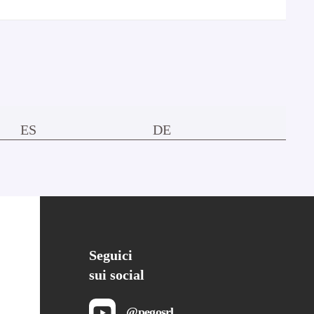
ES
DE
Seguici
sui social
@pegosrl