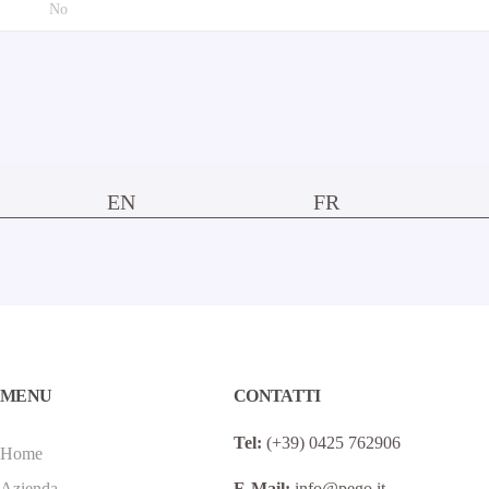
No
EN
FR
MENU
CONTATTI
Tel:
(+39) 0425 762906
Home
Azienda
E-Mail:
info@pego.it