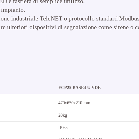
D e tastiera di semplice utilizzo.
’impianto.
isione industriale TeleNET o protocollo standard Modb
are ulteriori dispositivi di segnalazione come sirene o 
ECP25 BASE4 U VDE
470x650x210 mm
20kg
IP 65