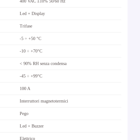
400 VAC ±10% 50/60 Hz
Led + Display
Trifase
-5 ÷ +50 °C
-10 ÷ +70°C
< 90% RH senza condensa
-45 ÷ +99°C
100 A
Interruttori magnetotermici
Pego
Led + Buzzer
Elettrico