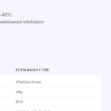
us-RTU.
combinatore telefonico
ECP36 BASE4 U VDE
470x650x210 mm
20kg
IP 65