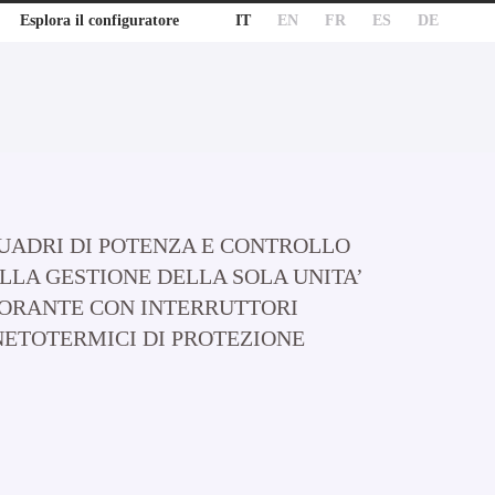
IT
EN
FR
ES
DE
Esplora il configuratore