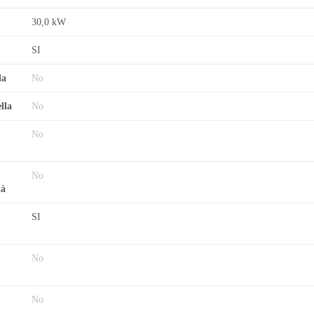
30,0 kW
SI
la
No
lla
No
No
No
tà
SI
No
No