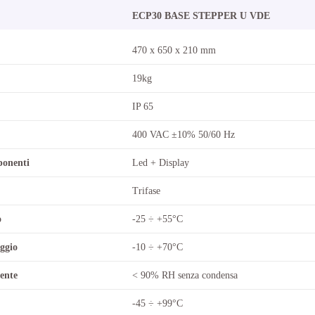
ECP30 BASE STEPPER U VDE
470 x 650 x 210 mm
19kg
IP 65
400 VAC ±10% 50/60 Hz
ponenti
Led + Display
Trifase
o
-25 ÷ +55°C
ggio
-10 ÷ +70°C
ente
< 90% RH senza condensa
-45 ÷ +99°C