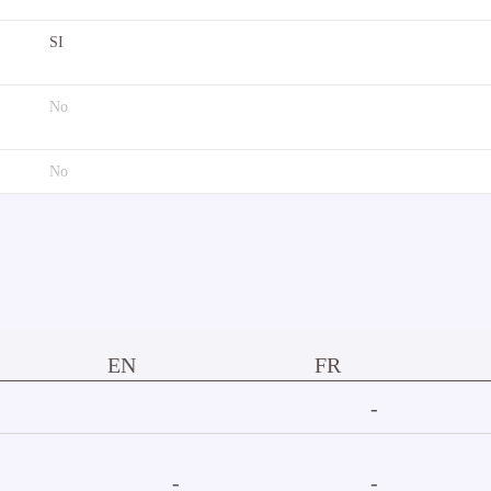
SI
No
No
EN
FR
-
-
-