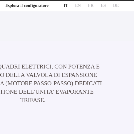
IT
EN
FR
ES
DE
Esplora il configuratore