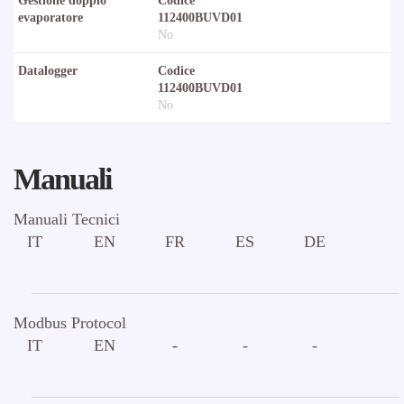
Gestione doppio
Codice
evaporatore
112400BUVD01
No
Datalogger
Codice
112400BUVD01
No
Manuali
Manuali Tecnici
IT
EN
FR
ES
DE
Modbus Protocol
IT
EN
-
-
-