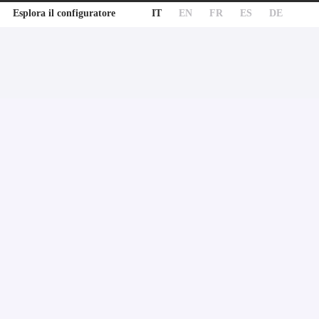
IT
EN
FR
ES
DE
Esplora il configuratore