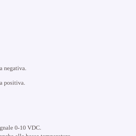
a negativa.
a positiva.
egnale 0-10 VDC.
anche alle basse temperature.