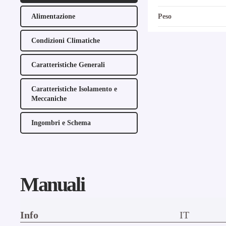
Alimentazione
Peso
Condizioni Climatiche
Caratteristiche Generali
Caratteristiche Isolamento e
Meccaniche
Ingombri e Schema
Manuali
Info
IT