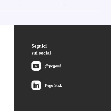
-
-
Seguici
sui social
@pegosrl
Pego S.r.l.