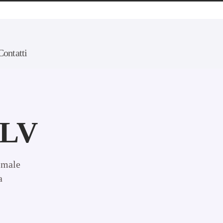
Contatti
 LV
imale
a