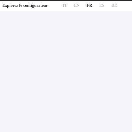
IT
EN
FR
ES
DE
Explorez le configurateur