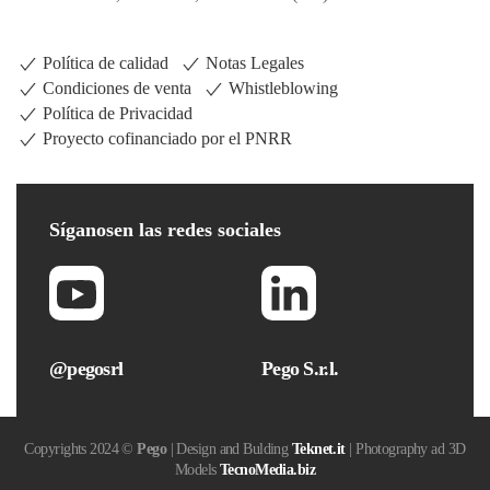
Política de calidad
Notas Legales
Condiciones de venta
Whistleblowing
Política de Privacidad
Proyecto cofinanciado por el PNRR
Síganos
en las redes sociales
@pegosrl
Pego S.r.l.
Copyrights 2024 ©
Pego
| Design and Bulding
Teknet.it
| Photography ad 3D
Models
TecnoMedia.biz